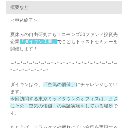
概要など
＜申込終了＞
夏休みの自由研究にも！コモンズ30ファンド投資先
企業
「ダイキン工業」
で
こどもトラストセミナーを
開催します！
～*～*～*～*～*～*～*～*～*～*～*～*
～*～*～*～*～*～
*～*～*～*～*～*～*
ダイキンは今、
「空気の価値」
にチャレンジしてい
ます。
今回訪問する東京ミッドタウンのオフィスは、まさ
にその「空気の価値」の実証実験をしている場所
で
す。
たとえば、リラックスや疲れにくい空気を実現する