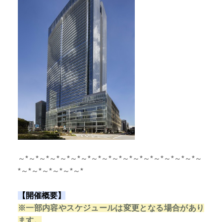
～*～*～*～*～*～*～*～*～*～*～*～*
～*～*～*～*～*～
*～*～*～*～*～*～*
【開催概要】
※一部内容やスケジュールは変更となる場合があり
ます。