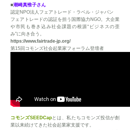
■
潮崎真惟子さん
認定NPO法人フェアトレード・ラベル・ジャパン
フェアトレードの認証を担う国際協力NGO。大企業
や市民も巻き込み社会課題の根源“ビジネスの歪
み”に向き合う。
https://www.fairtrade-jp.org/
第15回コモンズ社会起業家フォーラム登壇者
コモンズSEEDCap
とは、私たちコモンズ投信が創
業以来続けてきた社会起業家支援です。