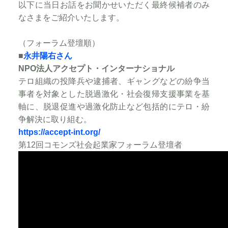
以下に当日お話をお聞かせいただく最終候補者のみ
なさまをご紹介いたします。
（フォーラム登壇順）​
■
永井陽右さん
NPO法人アクセプト・インターナショナル
テロ組織の投降兵や逮捕者、ギャングなどの紛争当
事者を対象とした脱過激化・社会復帰支援事業を基
軸に、脱退促進や過激化防止など包括的にテロ・紛
争解決に取り組む。
https://accept-int.org/
第12回コモンズ社会起業家フォーラム登壇者