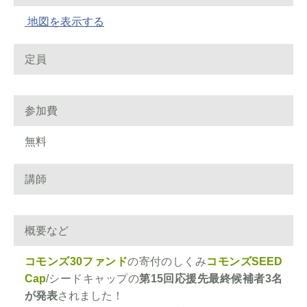
地図を表示する
定員
参加費
無料
講師
概要など
コモンズ30ファンド
の寄付のしくみ
コモンズSEED
Cap
/シードキャップの
第15回応援先最終候補者3名
が発表
されました！