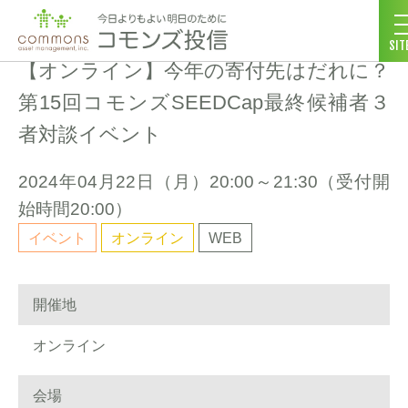
コモンズ投信 ホーム
>
セミナー情報
>
【オンライン】今年の寄付先はだれ
SIT
【オンライン】今年の寄付先はだれに？
第15回コモンズSEEDCap最終候補者３
者対談イベント
2024年04月22日（
月
）20:00～21:30（受付開
始時間20:00）
イベント
オンライン
WEB
開催地
オンライン
会場