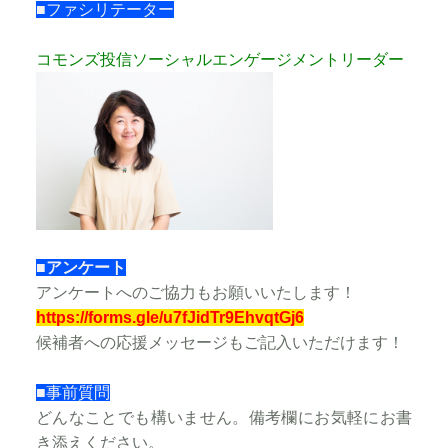
■ファシリテーター
コモンズ投信ソーシャルエンゲージメントリーダー
■アンケート
アンケートへのご協力もお願いいたします！
https://forms.gle/u7fJidTr9EhvqtGj6
候補者への応援メッセージもご記入いただけます！
■事前質問
どんなことでも構いません。備考欄にお気軽にお書
き添えください。