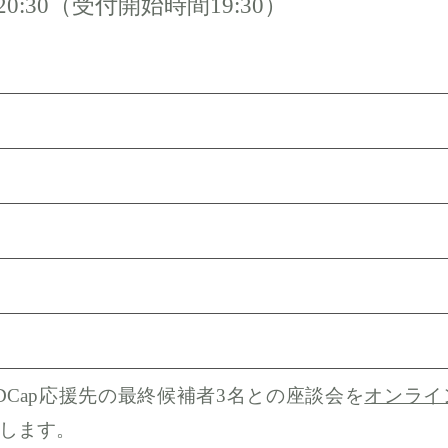
～20:30（受付開始時間19:30）
EDCap応援先の最終候補者3名との座談会
を
オンライ
します。