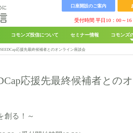
口座開設の
ご案内
受付時間 平日10：00～16
コモンズ投信について
セミナー情報
コモンズ
ズSEEDCap応援先最終候補者とのオンライン座談会
▶︎
コモンズBABY
▶︎
寄付の
EDCap応援先最終候補者との
を創る！～