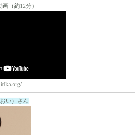
画（約12分）
pirika.org/
とおい）
さん