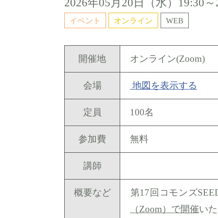
2026年05月20日（
水
）19:30
イベント
オンライン
WEB
開催地
オンライン(Zoom)
会場
地図を表示する
定員
100名
参加費
無料
講師
概要など
第17回コモンズSE
（Zoom）で開催
いた