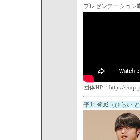
プレゼンテーション動
​団体HP：
https://corp.
平井 登威（ひらい 