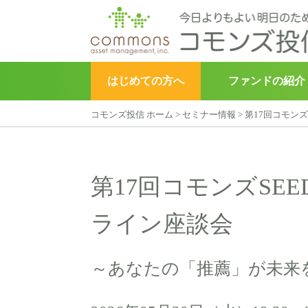
はじめての方へ
ファンドの紹介
コモンズ投信 ホーム
>
セミナー情報
>
第17回コモン
▶︎
こどもトラスト
第17回コモンズSE
ライン座談会
～あなたの「推薦」が未来